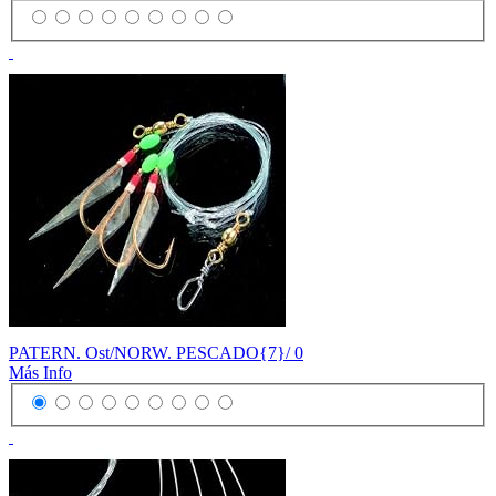
PATERN. Ost/NORW. PESCADO{7}/ 0
Más Info