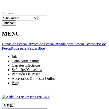
Explora
Cerrar
Menu
Cerrar
Resultados
para
MENÚ
Cañas de Pesca
Carretes de Pesca
Carnada para Pescar
Accesorios de
Pesca
Ropa para Pescar
Blog
Inicio
Caña SurfCasting
Carretes Eléctricos
Señuelos Yamashita
Pantalón De Pesca
Accesorios De Pesca Online
Blog
MENÚ