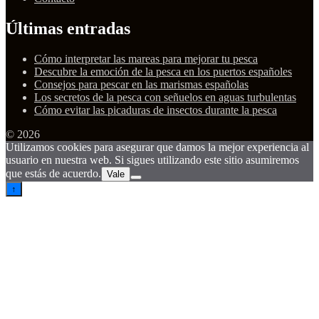
Últimas entradas
Cómo interpretar las mareas para mejorar tu pesca
Descubre la emoción de la pesca en los puertos españoles
Consejos para pescar en las marismas españolas
Los secretos de la pesca con señuelos en aguas turbulentas
Cómo evitar las picaduras de insectos durante la pesca
© 2026
Utilizamos cookies para asegurar que damos la mejor experiencia al
usuario en nuestra web. Si sigues utilizando este sitio asumiremos
que estás de acuerdo.
Vale
↑