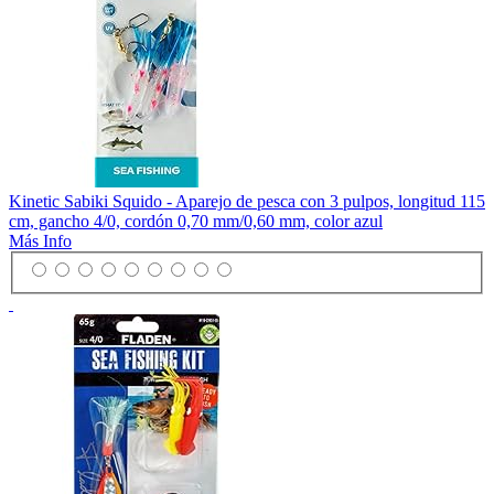
Kinetic Sabiki Squido - Aparejo de pesca con 3 pulpos, longitud 115
cm, gancho 4/0, cordón 0,70 mm/0,60 mm, color azul
Más Info