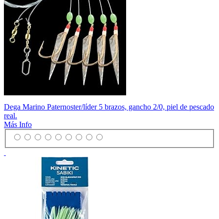
Dega Marino Paternoster/líder 5 brazos, gancho 2/0, piel de pescado
real.
Más Info