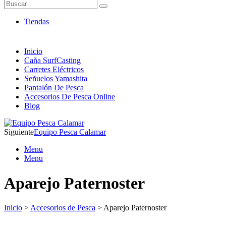
Artículos de Pesca ONLINE
Buscar
Envió 24/7!!!
Tiendas
Inicio
Caña SurfCasting
Carretes Eléctricos
Señuelos Yamashita
Pantalón De Pesca
Accesorios De Pesca Online
Blog
Siguiente
Equipo Pesca Calamar
Menu
Menu
Aparejo Paternoster
Inicio
>
Accesorios de Pesca
> Aparejo Paternoster