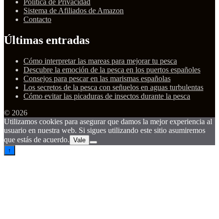
Política de Privacidad
Sistema de Afiliados de Amazon
Contacto
Últimas entradas
Cómo interpretar las mareas para mejorar tu pesca
Descubre la emoción de la pesca en los puertos españoles
Consejos para pescar en las marismas españolas
Los secretos de la pesca con señuelos en aguas turbulentas
Cómo evitar las picaduras de insectos durante la pesca
© 2026
Utilizamos cookies para asegurar que damos la mejor experiencia al
usuario en nuestra web. Si sigues utilizando este sitio asumiremos
que estás de acuerdo.
Vale
↑