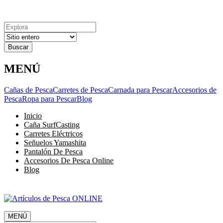
Explora
Cerrar
Menu
Cerrar
Resultados
para
MENÚ
Cañas de Pesca
Carretes de Pesca
Carnada para Pescar
Accesorios de
Pesca
Ropa para Pescar
Blog
Inicio
Caña SurfCasting
Carretes Eléctricos
Señuelos Yamashita
Pantalón De Pesca
Accesorios De Pesca Online
Blog
MENÚ