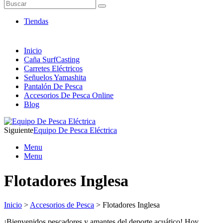
Artículos de Pesca ONLINE
Buscar
Envió 24/7!!!
Tiendas
Inicio
Caña SurfCasting
Carretes Eléctricos
Señuelos Yamashita
Pantalón De Pesca
Accesorios De Pesca Online
Blog
Siguiente
Equipo De Pesca Eléctrica
Menu
Menu
Flotadores Inglesa
Inicio
>
Accesorios de Pesca
> Flotadores Inglesa
¡Bienvenidos pescadores y amantes del deporte acuático! Hoy