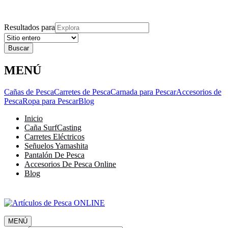
Explora
Cerrar
Menu
Cerrar
Resultados para
MENÚ
Cañas de Pesca
Carretes de Pesca
Carnada para Pescar
Accesorios de
Pesca
Ropa para Pescar
Blog
Inicio
Caña SurfCasting
Carretes Eléctricos
Señuelos Yamashita
Pantalón De Pesca
Accesorios De Pesca Online
Blog
MENÚ