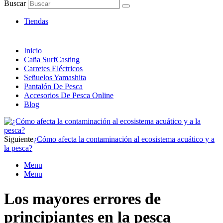
Artículos de Pesca ONLINE
Buscar
Envió 24/7!!!
Tiendas
Inicio
Caña SurfCasting
Carretes Eléctricos
Señuelos Yamashita
Pantalón De Pesca
Accesorios De Pesca Online
Blog
Siguiente
¿Cómo afecta la contaminación al ecosistema acuático y a
la pesca?
Menu
Menu
Los mayores errores de
principiantes en la pesca