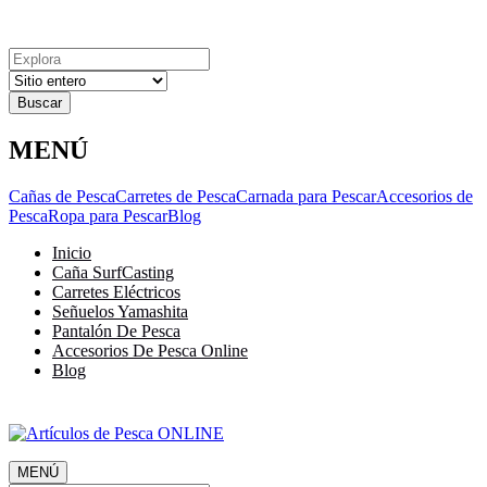
Explora
Cerrar
Menu
Cerrar
Resultados
para
MENÚ
Cañas de Pesca
Carretes de Pesca
Carnada para Pescar
Accesorios de
Pesca
Ropa para Pescar
Blog
Inicio
Caña SurfCasting
Carretes Eléctricos
Señuelos Yamashita
Pantalón De Pesca
Accesorios De Pesca Online
Blog
MENÚ