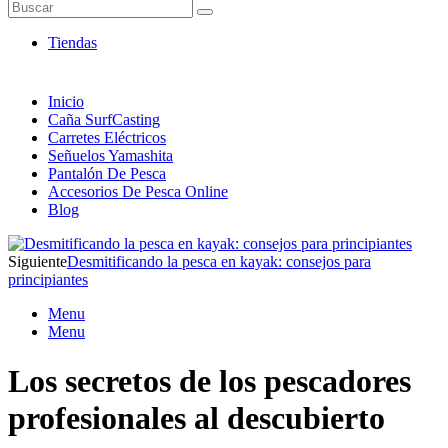
Artículos de Pesca ONLINE
Buscar
Envió 24/7!!!
Tiendas
Inicio
Caña SurfCasting
Carretes Eléctricos
Señuelos Yamashita
Pantalón De Pesca
Accesorios De Pesca Online
Blog
Siguiente
Desmitificando la pesca en kayak: consejos para
principiantes
Menu
Menu
Los secretos de los pescadores
profesionales al descubierto