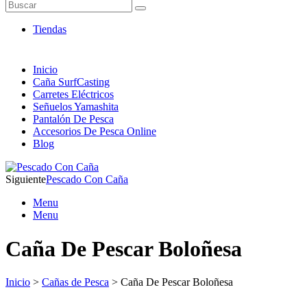
Artículos de Pesca ONLINE
Buscar
Envió 24/7!!!
Tiendas
Inicio
Caña SurfCasting
Carretes Eléctricos
Señuelos Yamashita
Pantalón De Pesca
Accesorios De Pesca Online
Blog
Siguiente
Pescado Con Caña
Menu
Menu
Caña De Pescar Boloñesa
Inicio
>
Cañas de Pesca
> Caña De Pescar Boloñesa