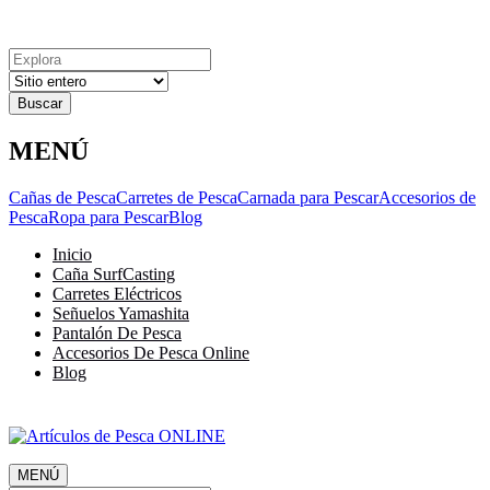
Explora
Cerrar
Menu
Cerrar
Resultados
para
MENÚ
Cañas de Pesca
Carretes de Pesca
Carnada para Pescar
Accesorios de
Pesca
Ropa para Pescar
Blog
Inicio
Caña SurfCasting
Carretes Eléctricos
Señuelos Yamashita
Pantalón De Pesca
Accesorios De Pesca Online
Blog
MENÚ