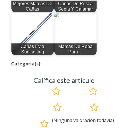
Mejores Marcas De
Cañas De Pesca
Cañas
Sepia Y Calamar
Cañas Evia
Marcas De Ropa
Surfcasting
Para…
Categoría(s):
Cañas De Pesca
Califica este artículo
(Ninguna valoración todavía)