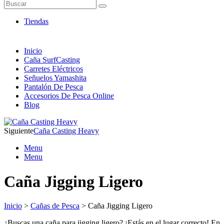
Artículos de Pesca ONLINE
Buscar
Envió 24/7!!!
Tiendas
Inicio
Caña SurfCasting
Carretes Eléctricos
Señuelos Yamashita
Pantalón De Pesca
Accesorios De Pesca Online
Blog
Siguiente
Caña Casting Heavy
Menu
Menu
Caña Jigging Ligero
Inicio
>
Cañas de Pesca
> Caña Jigging Ligero
¿Buscas una caña para jigging ligero? ¡Estás en el lugar correcto! En