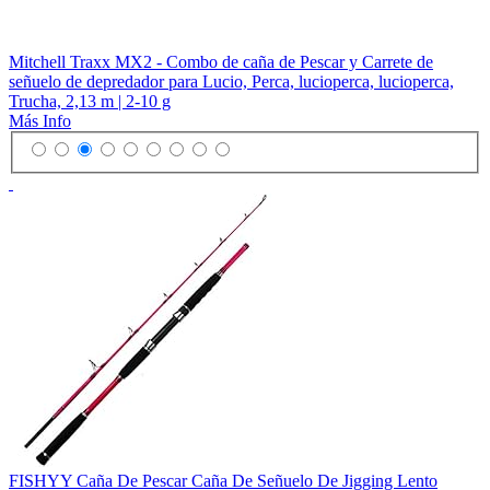
Mitchell Traxx MX2 - Combo de caña de Pescar y Carrete de
señuelo de depredador para Lucio, Perca, lucioperca, lucioperca,
Trucha, 2,13 m | 2-10 g
Más Info
FISHYY Caña De Pescar Caña De Señuelo De Jigging Lento