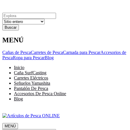
Explora
Cerrar
Menu
Cerrar
Resultados
para
MENÚ
Cañas de Pesca
Carretes de Pesca
Carnada para Pescar
Accesorios de
Pesca
Ropa para Pescar
Blog
Inicio
Caña SurfCasting
Carretes Eléctricos
Señuelos Yamashita
Pantalón De Pesca
Accesorios De Pesca Online
Blog
MENÚ