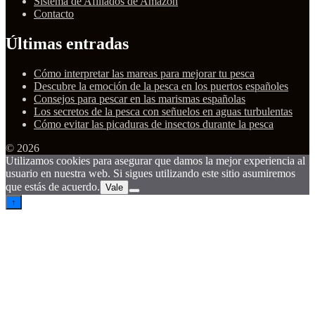
Sistema de Afiliados de Amazon
Contacto
Últimas entradas
Cómo interpretar las mareas para mejorar tu pesca
Descubre la emoción de la pesca en los puertos españoles
Consejos para pescar en las marismas españolas
Los secretos de la pesca con señuelos en aguas turbulentas
Cómo evitar las picaduras de insectos durante la pesca
© 2026
Utilizamos cookies para asegurar que damos la mejor experiencia al
usuario en nuestra web. Si sigues utilizando este sitio asumiremos
que estás de acuerdo.
Vale
↑