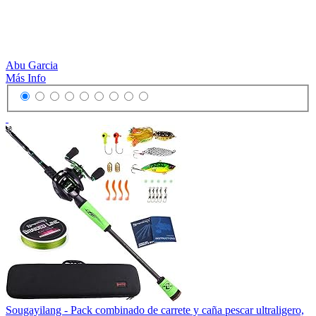
Abu Garcia
Más Info
Sougayilang - Pack combinado de carrete y caña pescar ultraligero,