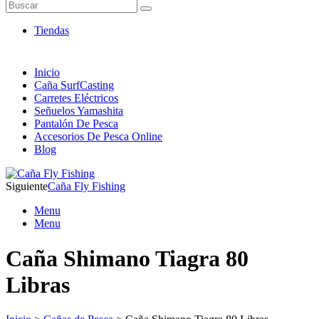
Artículos de Pesca ONLINE
Buscar
Envió 24/7!!!
Tiendas
Inicio
Caña SurfCasting
Carretes Eléctricos
Señuelos Yamashita
Pantalón De Pesca
Accesorios De Pesca Online
Blog
Siguiente
Caña Fly Fishing
Menu
Menu
Caña Shimano Tiagra 80
Libras