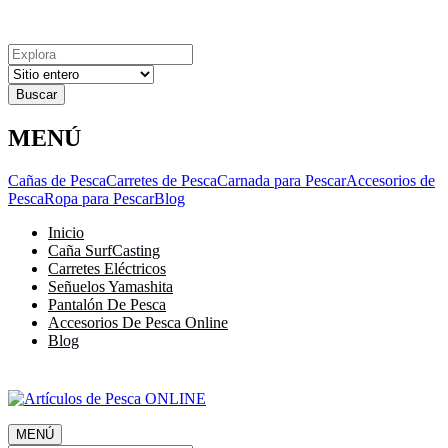
Explora
Cerrar
Menu
Cerrar
Resultados
para
MENÚ
Cañas de Pesca
Carretes de Pesca
Carnada para Pescar
Accesorios de
Pesca
Ropa para Pescar
Blog
Inicio
Caña SurfCasting
Carretes Eléctricos
Señuelos Yamashita
Pantalón De Pesca
Accesorios De Pesca Online
Blog
MENÚ