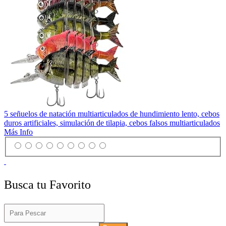
5 señuelos de natación multiarticulados de hundimiento lento, cebos
duros artificiales, simulación de tilapia, cebos falsos multiarticulados
Más Info
Busca tu Favorito