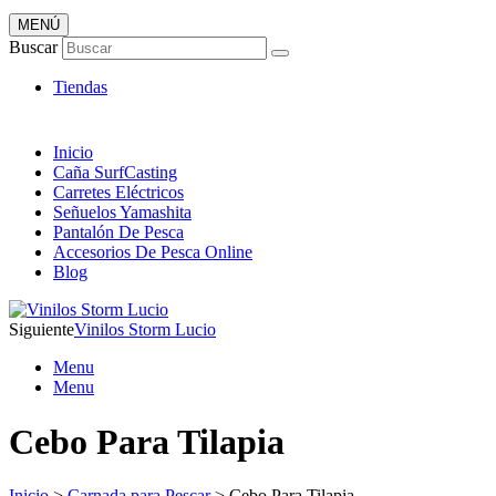
MENÚ
Artículos de Pesca ONLINE
Buscar
Envió 24/7!!!
Tiendas
Inicio
Caña SurfCasting
Carretes Eléctricos
Señuelos Yamashita
Pantalón De Pesca
Accesorios De Pesca Online
Blog
Siguiente
Vinilos Storm Lucio
Menu
Menu
Cebo Para Tilapia
Inicio
>
Carnada para Pescar
> Cebo Para Tilapia