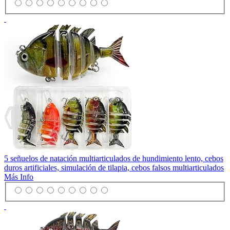
5 señuelos de natación multiarticulados de hundimiento lento, cebos
duros artificiales, simulación de tilapia, cebos falsos multiarticulados
Más Info