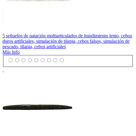
5 señuelos de natación multiarticulados de hundimiento lento, cebos
duros artificiales, simulación de tilapia, cebos falsos, simulación de
pescado, tilapia, cebos artificiales
Más Info