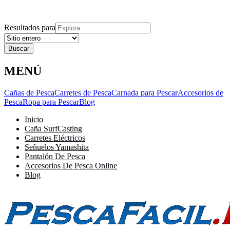
Explora
Cerrar
Menu
Cerrar
Resultados para
MENÚ
Cañas de Pesca
Carretes de Pesca
Carnada para Pescar
Accesorios de
Pesca
Ropa para Pescar
Blog
Inicio
Caña SurfCasting
Carretes Eléctricos
Señuelos Yamashita
Pantalón De Pesca
Accesorios De Pesca Online
Blog