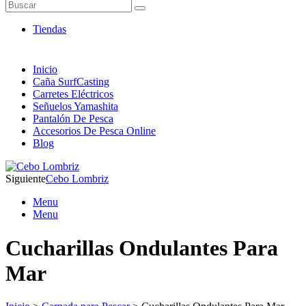
Artículos de Pesca ONLINE
Buscar
Envió 24/7!!!
Tiendas
Inicio
Caña SurfCasting
Carretes Eléctricos
Señuelos Yamashita
Pantalón De Pesca
Accesorios De Pesca Online
Blog
Siguiente
Cebo Lombriz
Menu
Menu
Cucharillas Ondulantes Para
Mar