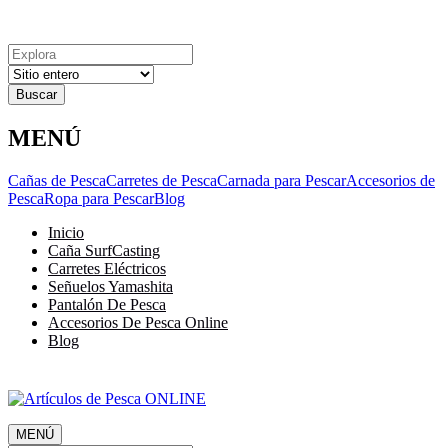
Explora
Cerrar
Menu
Cerrar
Resultados
para
MENÚ
Cañas de Pesca
Carretes de Pesca
Carnada para Pescar
Accesorios de
Pesca
Ropa para Pescar
Blog
Inicio
Caña SurfCasting
Carretes Eléctricos
Señuelos Yamashita
Pantalón De Pesca
Accesorios De Pesca Online
Blog
MENÚ