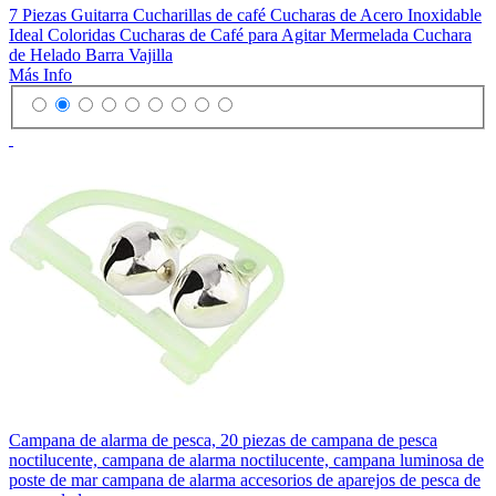
7 Piezas Guitarra Cucharillas de café Cucharas de Acero Inoxidable
Ideal Coloridas Cucharas de Café para Agitar Mermelada Cuchara
de Helado Barra Vajilla
Más Info
Campana de alarma de pesca, 20 piezas de campana de pesca
noctilucente, campana de alarma noctilucente, campana luminosa de
poste de mar campana de alarma accesorios de aparejos de pesca de