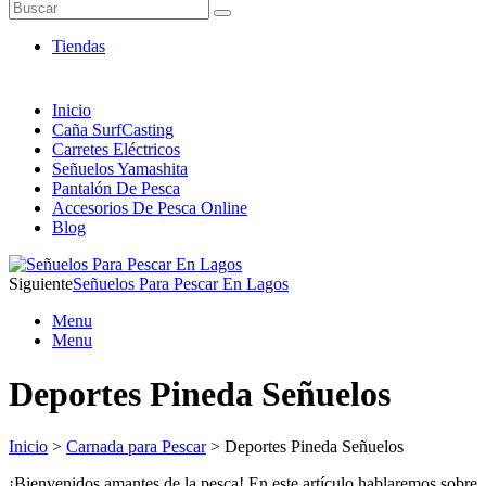
Artículos de Pesca ONLINE
Buscar
Envió 24/7!!!
Tiendas
Inicio
Caña SurfCasting
Carretes Eléctricos
Señuelos Yamashita
Pantalón De Pesca
Accesorios De Pesca Online
Blog
Siguiente
Señuelos Para Pescar En Lagos
Menu
Menu
Deportes Pineda Señuelos
Inicio
>
Carnada para Pescar
> Deportes Pineda Señuelos
¡Bienvenidos amantes de la pesca! En este artículo hablaremos sobre