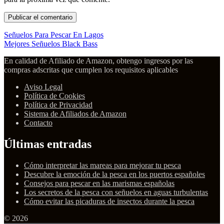
Señuelos Para Pescar En Lagos
Mejores Señuelos Black Bass
En calidad de Afiliado de Amazon, obtengo ingresos por las
compras adscritas que cumplen los requisitos aplicables
Aviso Legal
Política de Cookies
Política de Privacidad
Sistema de Afiliados de Amazon
Contacto
Últimas entradas
Cómo interpretar las mareas para mejorar tu pesca
Descubre la emoción de la pesca en los puertos españoles
Consejos para pescar en las marismas españolas
Los secretos de la pesca con señuelos en aguas turbulentas
Cómo evitar las picaduras de insectos durante la pesca
© 2026