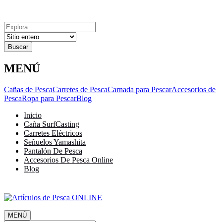
Explora
Cerrar
Menu
Cerrar
Resultados
para
MENÚ
Cañas de Pesca
Carretes de Pesca
Carnada para Pescar
Accesorios de
Pesca
Ropa para Pescar
Blog
Inicio
Caña SurfCasting
Carretes Eléctricos
Señuelos Yamashita
Pantalón De Pesca
Accesorios De Pesca Online
Blog
MENÚ