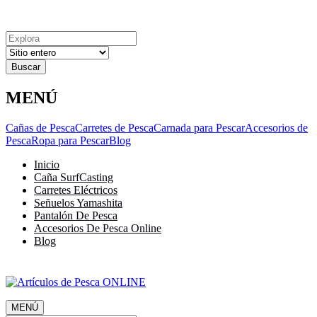
Explora
Cerrar
Menu
Cerrar
Resultados
para
MENÚ
Cañas de Pesca
Carretes de Pesca
Carnada para Pescar
Accesorios de
Pesca
Ropa para Pescar
Blog
Inicio
Caña SurfCasting
Carretes Eléctricos
Señuelos Yamashita
Pantalón De Pesca
Accesorios De Pesca Online
Blog
MENÚ