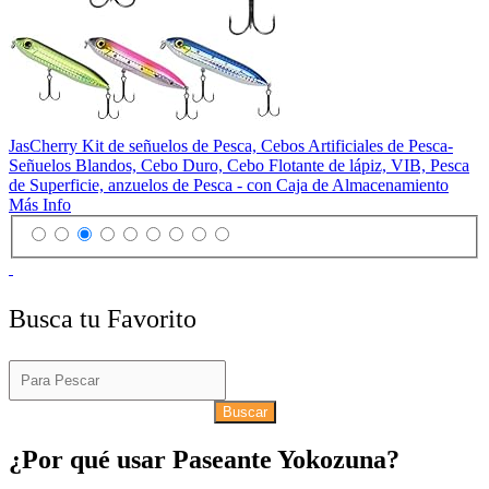
JasCherry Kit de señuelos de Pesca, Cebos Artificiales de Pesca-
Señuelos Blandos, Cebo Duro, Cebo Flotante de lápiz, VIB, Pesca
de Superficie, anzuelos de Pesca - con Caja de Almacenamiento
Más Info
Busca tu Favorito
Buscar
¿Por qué usar Paseante Yokozuna?