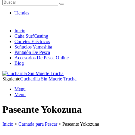
Artículos de Pesca ONLINE
Buscar
Envió 24/7!!!
Tiendas
Inicio
Caña SurfCasting
Carretes Eléctricos
Señuelos Yamashita
Pantalón De Pesca
Accesorios De Pesca Online
Blog
Siguiente
Cucharilla Sin Muerte Trucha
Menu
Menu
Paseante Yokozuna
Inicio
>
Carnada para Pescar
> Paseante Yokozuna