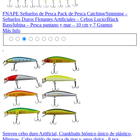
FNAPE Señuelos de Pesca Pack de Pesca Catching/Spinning –
Señuelos Duros Flotantes Artificiales – Cebos Lucio/Black
Bass/lubina – Pesca pantano y mar – 10 cm y 7 Gramos
Más Info
Senven cebo duro Artificial, Crankbaits biónico único de plástico,
Minnow, Cebo rígido de pesca de mar y agua dulce - 8 pcs