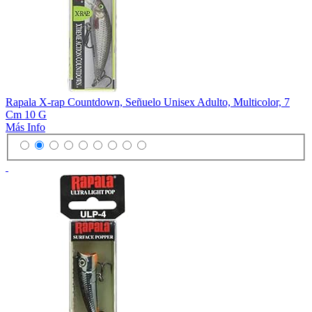
Rapala X-rap Countdown, Señuelo Unisex Adulto, Multicolor, 7
Cm 10 G
Más Info