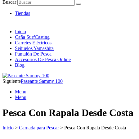
Artículos de Pesca ONLINE
Buscar
Envió 24/7!!!
Tiendas
Inicio
Caña SurfCasting
Carretes Eléctricos
Señuelos Yamashita
Pantalón De Pesca
Accesorios De Pesca Online
Blog
Siguiente
Paseante Sammy 100
Menu
Menu
Pesca Con Rapala Desde Costa
Inicio
>
Carnada para Pescar
> Pesca Con Rapala Desde Costa