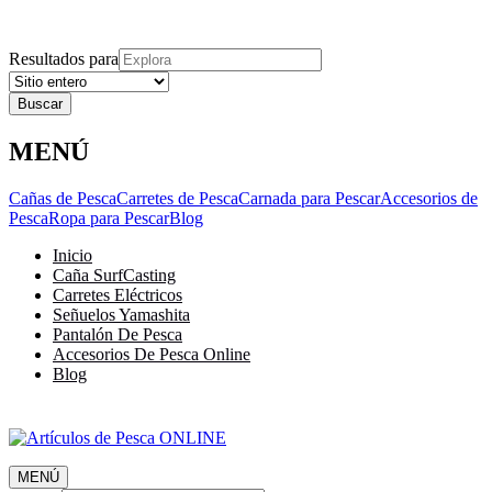
Explora
Cerrar
Menu
Cerrar
Resultados para
MENÚ
Cañas de Pesca
Carretes de Pesca
Carnada para Pescar
Accesorios de
Pesca
Ropa para Pescar
Blog
Inicio
Caña SurfCasting
Carretes Eléctricos
Señuelos Yamashita
Pantalón De Pesca
Accesorios De Pesca Online
Blog
MENÚ