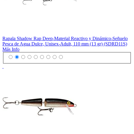
Rapala Shadow Rap Deep-Material Reactivo y Dinámico-Señuelo
Pesca de Agua Dulce, Unisex-Adult, 110 mm (13 gr) (SDRD11S)
Más Info