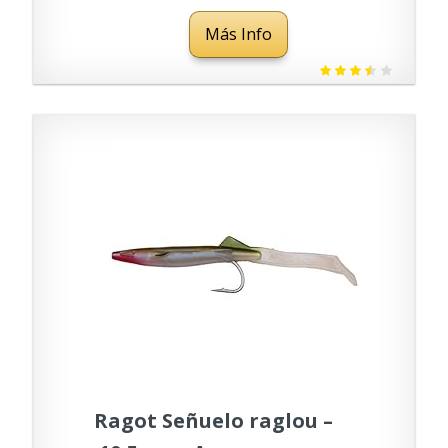
Más Info
Ragot Señuelo raglou –