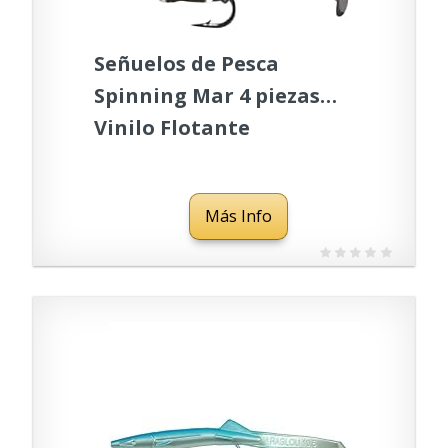
Señuelos de Pesca
Spinning Mar 4 piezas
Vinilo Flotante
Artificiales, Señuelos
cabeza plomada, Señuelos
Más Info
Currican. 65mm