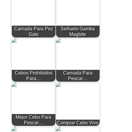
Carnada Para Pez
Señuelo Gamba
Gato
Magbite
Cebos Prohibidos
Carnada Para
Para…
Pescar…
Mejor Cebo Para
Pescar…
Comprar Cebo Vivo