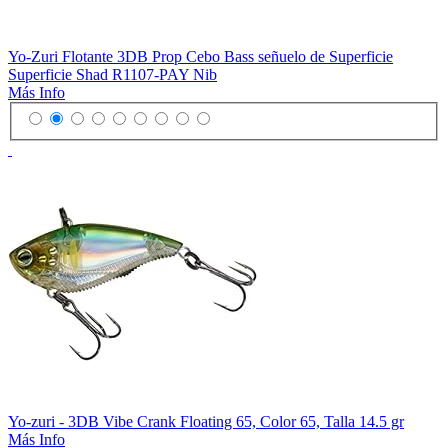
Yo-Zuri Flotante 3DB Prop Cebo Bass señuelo de Superficie
Superficie Shad R1107-PAY Nib
Más Info
Yo-zuri - 3DB Vibe Crank Floating 65, Color 65, Talla 14.5 gr
Más Info