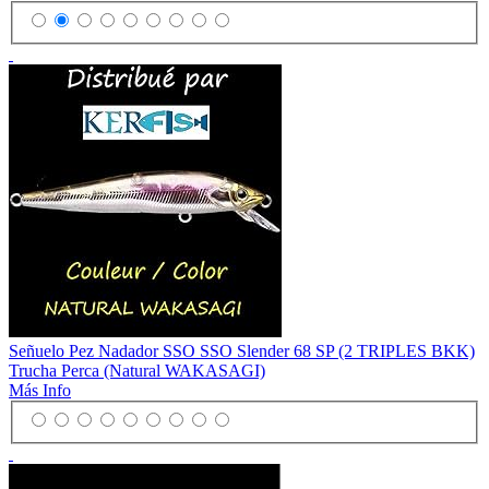
Señuelo Pez Nadador SSO SSO Slender 68 SP (2 TRIPLES BKK)
Trucha Perca (Natural WAKASAGI)
Más Info