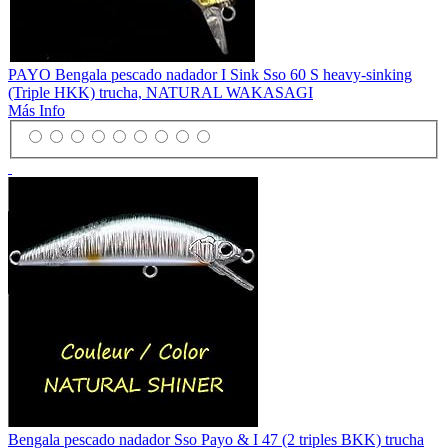
PAYO Bengala pescado nadador I Sink Sso 60 S heavy-sinking
(Triple HKK) trucha, NATURAL WAKASAGI
Más Info
Bengala pescado nadador Sso Payo & I 47 (2 triples BKK) trucha