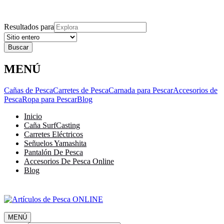
Explora
Cerrar
Menu
Cerrar
Resultados para
MENÚ
Cañas de Pesca
Carretes de Pesca
Carnada para Pescar
Accesorios de
Pesca
Ropa para Pescar
Blog
Inicio
Caña SurfCasting
Carretes Eléctricos
Señuelos Yamashita
Pantalón De Pesca
Accesorios De Pesca Online
Blog
MENÚ