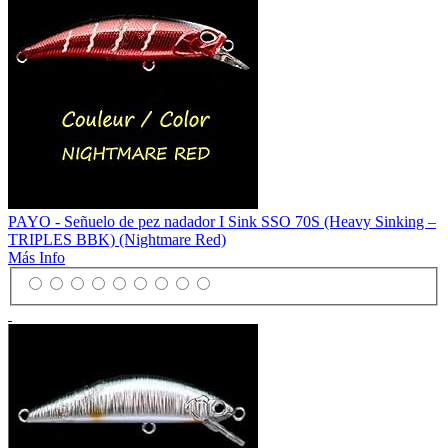
PAYO - Señuelo de pez nadador I Sink SSO 70S (Heavy Sinking –
TRIPLES BBK) (Nightmare Red)
Más Info