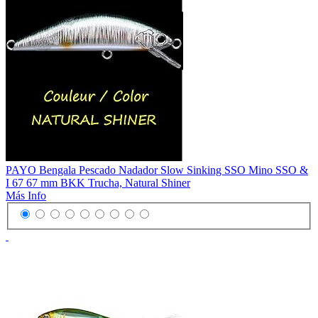
PAYO Bengala Pescado Nadador Slow Sinking SSO Mino SSO &
I 67 67 mm BKK Trucha, Natural Shiner
Más Info