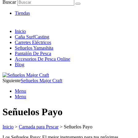
Artículos de Pesca ONLINE
Buscar
Envió 24/7!!!
Tiendas
Inicio
Caña SurfCasting
Carretes Eléctricos
Señuelos Yamashita
Pantalón De Pesca
Accesorios De Pesca Online
Blog
Siguiente
Señuelos Major Craft
Menu
Menu
Señuelos Payo
Inicio
>
Carnada para Pescar
> Señuelos Payo
Los Señuelos Payo: El mejor instrumento para tus próximas