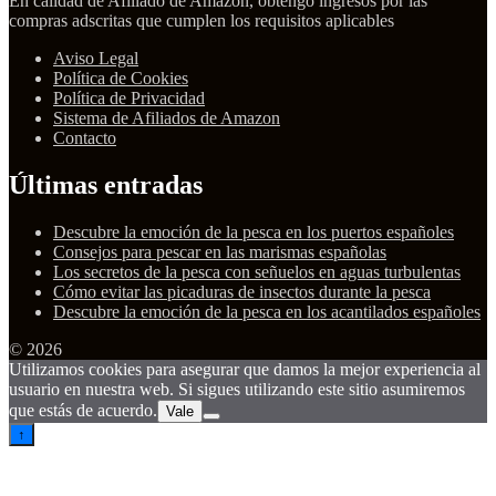
En calidad de Afiliado de Amazon, obtengo ingresos por las
compras adscritas que cumplen los requisitos aplicables
Aviso Legal
Política de Cookies
Política de Privacidad
Sistema de Afiliados de Amazon
Contacto
Últimas entradas
Descubre la emoción de la pesca en los puertos españoles
Consejos para pescar en las marismas españolas
Los secretos de la pesca con señuelos en aguas turbulentas
Cómo evitar las picaduras de insectos durante la pesca
Descubre la emoción de la pesca en los acantilados españoles
© 2026
Utilizamos cookies para asegurar que damos la mejor experiencia al
usuario en nuestra web. Si sigues utilizando este sitio asumiremos
que estás de acuerdo.
Vale
↑