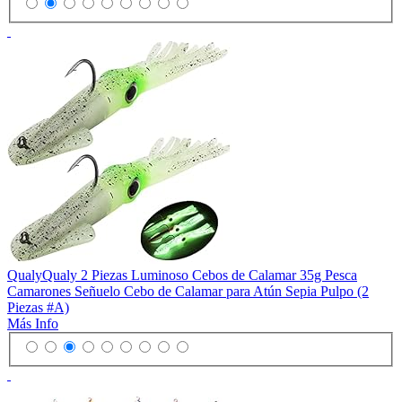
QualyQualy 2 Piezas Luminoso Cebos de Calamar 35g Pesca
Camarones Señuelo Cebo de Calamar para Atún Sepia Pulpo (2
Piezas #A)
Más Info