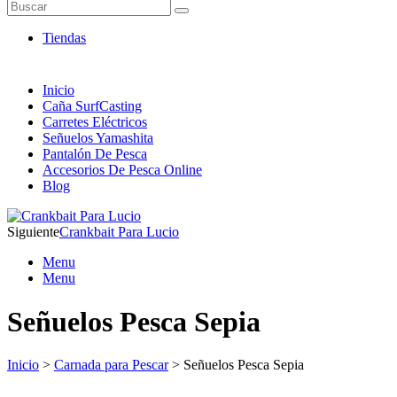
Artículos de Pesca ONLINE
Buscar
Envió 24/7!!!
Tiendas
Inicio
Caña SurfCasting
Carretes Eléctricos
Señuelos Yamashita
Pantalón De Pesca
Accesorios De Pesca Online
Blog
Siguiente
Crankbait Para Lucio
Menu
Menu
Señuelos Pesca Sepia
Inicio
>
Carnada para Pescar
> Señuelos Pesca Sepia