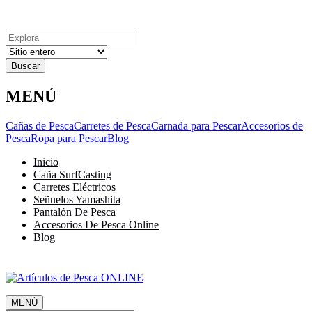
Explora
Cerrar
Menu
Cerrar
Resultados
para
MENÚ
Cañas de Pesca
Carretes de Pesca
Carnada para Pescar
Accesorios de
Pesca
Ropa para Pescar
Blog
Inicio
Caña SurfCasting
Carretes Eléctricos
Señuelos Yamashita
Pantalón De Pesca
Accesorios De Pesca Online
Blog
MENÚ