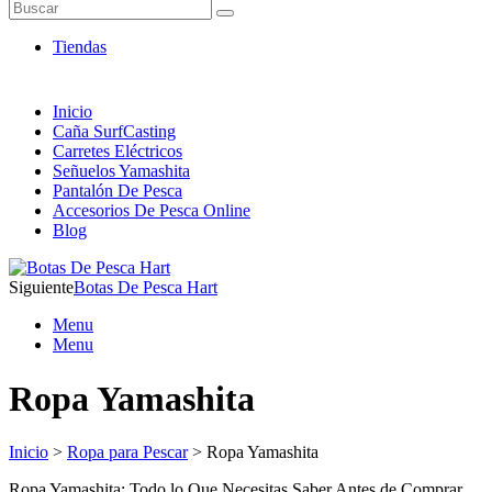
Artículos de Pesca ONLINE
Buscar
Envió 24/7!!!
Tiendas
Inicio
Caña SurfCasting
Carretes Eléctricos
Señuelos Yamashita
Pantalón De Pesca
Accesorios De Pesca Online
Blog
Siguiente
Botas De Pesca Hart
Menu
Menu
Ropa Yamashita
Inicio
>
Ropa para Pescar
> Ropa Yamashita
Ropa Yamashita: Todo lo Que Necesitas Saber Antes de Comprar