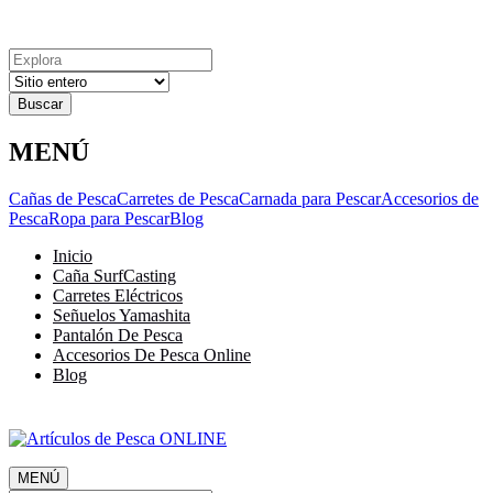
Explora
Cerrar
Menu
Cerrar
Resultados
para
MENÚ
Cañas de Pesca
Carretes de Pesca
Carnada para Pescar
Accesorios de
Pesca
Ropa para Pescar
Blog
Inicio
Caña SurfCasting
Carretes Eléctricos
Señuelos Yamashita
Pantalón De Pesca
Accesorios De Pesca Online
Blog
MENÚ