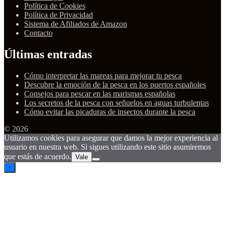
Política de Cookies
Política de Privacidad
Sistema de Afiliados de Amazon
Contacto
Últimas entradas
Cómo interpretar las mareas para mejorar tu pesca
Descubre la emoción de la pesca en los puertos españoles
Consejos para pescar en las marismas españolas
Los secretos de la pesca con señuelos en aguas turbulentas
Cómo evitar las picaduras de insectos durante la pesca
© 2026
Utilizamos cookies para asegurar que damos la mejor experiencia al
usuario en nuestra web. Si sigues utilizando este sitio asumiremos
que estás de acuerdo.
Vale
↑